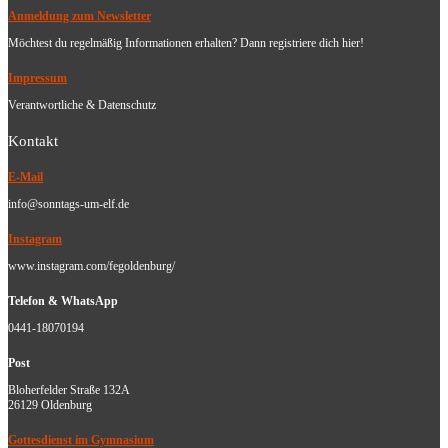
Anmeldung zum Newsletter
Möchtest du regelmäßig Informationen erhalten? Dann registriere dich hier!
Impressum
Verantwortliche & Datenschutz
Kontakt
E-Mail
info@sonntags-um-elf.de
Instagram
www.instagram.com/fegoldenburg/
Telefon & WhatsApp
0441-18070194
Post
Bloherfelder Straße 132A
26129 Oldenburg
Gottesdienst im Gymnasium