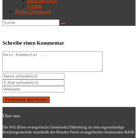
Bund der FeGs
Umfeld
Predigt Download
Schreibe einen Kommentar
Kommentieren
Gib
deinen
Gib
Namen
deine
Gib
oder
E-
deine
Benutzernamen
Mail-
Website-
zum
Adresse
URL
Kommentieren
zum
ein
ein
Kommentieren
Über uns
(optional)
ein
Die FeG (Freie evangelische Gemeinde) Oldenburg ist eine eigenständige
Kirchengemeinde innerhalb des Bundes Freier evangelischer Gemeinden KdöR.