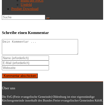
Bund der FeGs
Umfeld
Predigt Download
Schreibe einen Kommentar
Kommentieren
Gib
deinen
Gib
Namen
deine
Gib
oder
E-
deine
Benutzernamen
Mail-
Website-
zum
Adresse
URL
Kommentieren
zum
ein
ein
Kommentieren
Über uns
(optional)
ein
Die FeG (Freie evangelische Gemeinde) Oldenburg ist eine eigenständige
Kirchengemeinde innerhalb des Bundes Freier evangelischer Gemeinden KdöR.