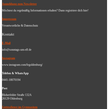
Anmeldung zum Newsletter
Möchtest du regelmäßig Informationen erhalten? Dann registriere dich hier!
Impressum
Verantwortliche & Datenschutz
Kontakt
E-Mail
info@sonntags-um-elf.de
Instagram
www.instagram.com/fegoldenburg/
Telefon & WhatsApp
0441-18070194
Post
Bloherfelder Straße 132A
26129 Oldenburg
Gottesdienst im Gymnasium