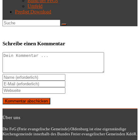
Bund der FeGs
Umfeld
Predigt Download
Schreibe einen Kommentar
Kommentieren
Gib
deinen
Gib
Namen
deine
Gib
oder
E-
deine
Benutzernamen
Mail-
Website-
zum
Adresse
URL
Kommentieren
zum
ein
ein
Kommentieren
Über uns
(optional)
ein
Die FeG (Freie evangelische Gemeinde) Oldenburg ist eine eigenständige
Kirchengemeinde innerhalb des Bundes Freier evangelischer Gemeinden KdöR.