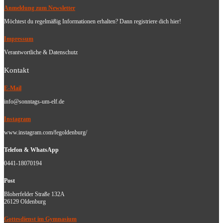
Anmeldung zum Newsletter
Möchtest du regelmäßig Informationen erhalten? Dann registriere dich hier!
Impressum
Verantwortliche & Datenschutz
Kontakt
E-Mail
info@sonntags-um-elf.de
Instagram
www.instagram.com/fegoldenburg/
Telefon & WhatsApp
0441-18070194
Post
Bloherfelder Straße 132A
26129 Oldenburg
Gottesdienst im Gymnasium