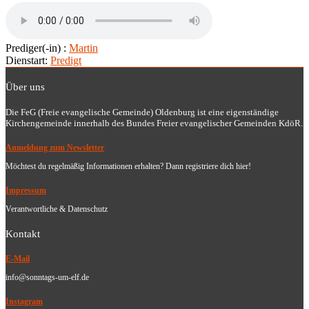
Prediger(-in) :
Martin
Dienstart:
Predigt
Über uns
Die FeG (Freie evangelische Gemeinde) Oldenburg ist eine eigenständige
Kirchengemeinde innerhalb des Bundes Freier evangelischer Gemeinden KdöR.
Anmeldung zum Newsletter
Möchtest du regelmäßig Informationen erhalten? Dann registriere dich hier!
Impressum
Verantwortliche & Datenschutz
Kontakt
E-Mail
info@sonntags-um-elf.de
Instagram