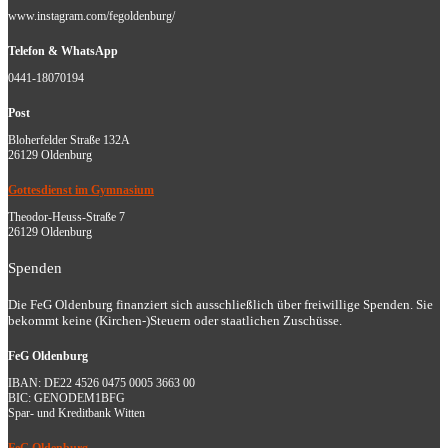
www.instagram.com/fegoldenburg/
Telefon & WhatsApp
0441-18070194
Post
Bloherfelder Straße 132A
26129 Oldenburg
Gottesdienst im Gymnasium
Theodor-Heuss-Straße 7
26129 Oldenburg
Spenden
Die FeG Oldenburg finanziert sich ausschließlich über freiwillige Spenden. Sie
bekommt keine (Kirchen-)Steuern oder staatlichen Zuschüsse.
FeG Oldenburg
IBAN: DE22 4526 0475 0005 3663 00
BIC: GENODEM1BFG
Spar- und Kreditbank Witten
FeG Oldenburg