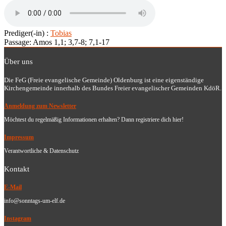
Prediger(-in) :
Tobias
Passage:
Amos 1,1; 3,7-8; 7,1-17
Über uns
Die FeG (Freie evangelische Gemeinde) Oldenburg ist eine eigenständige
Kirchengemeinde innerhalb des Bundes Freier evangelischer Gemeinden KdöR.
Anmeldung zum Newsletter
Möchtest du regelmäßig Informationen erhalten? Dann registriere dich hier!
Impressum
Verantwortliche & Datenschutz
Kontakt
E-Mail
info@sonntags-um-elf.de
Instagram