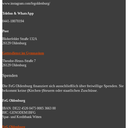
www.instagram.com/fegoldenburg/
Telefon & WhatsApp
0441-18070194
Post
Bloherfelder Straße 132A
26129 Oldenburg
Gottesdienst im Gymnasium
Theodor-Heuss-Straße 7
26129 Oldenburg
Spenden
Die FeG Oldenburg finanziert sich ausschließlich über freiwillige Spenden. Sie
bekommt keine (Kirchen-)Steuern oder staatlichen Zuschüsse.
FeG Oldenburg
IBAN: DE22 4526 0475 0005 3663 00
BIC: GENODEM1BFG
Spar- und Kreditbank Witten
FeG Oldenburg