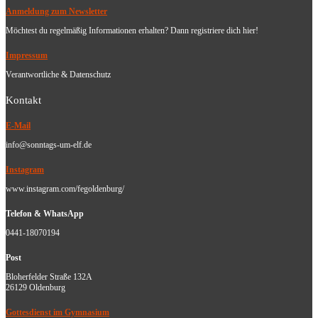
Anmeldung zum Newsletter
Möchtest du regelmäßig Informationen erhalten? Dann registriere dich hier!
Impressum
Verantwortliche & Datenschutz
Kontakt
E-Mail
info@sonntags-um-elf.de
Instagram
www.instagram.com/fegoldenburg/
Telefon & WhatsApp
0441-18070194
Post
Bloherfelder Straße 132A
26129 Oldenburg
Gottesdienst im Gymnasium