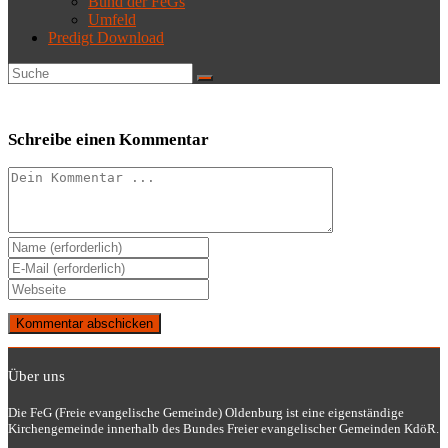
Bund der FeGs
Umfeld
Predigt Download
Schreibe einen Kommentar
Kommentieren
Gib
deinen
Gib
Namen
deine
Gib
oder
E-
deine
Benutzernamen
Mail-
Website-
zum
Adresse
URL
Kommentieren
zum
ein
ein
Kommentieren
Über uns
(optional)
ein
Die FeG (Freie evangelische Gemeinde) Oldenburg ist eine eigenständige
Kirchengemeinde innerhalb des Bundes Freier evangelischer Gemeinden KdöR.