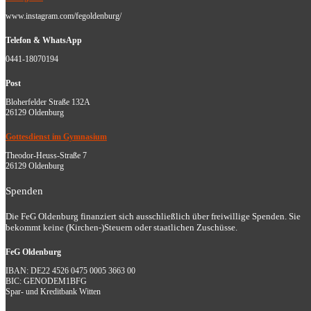
www.instagram.com/fegoldenburg/
Telefon & WhatsApp
0441-18070194
Post
Bloherfelder Straße 132A
26129 Oldenburg
Gottesdienst im Gymnasium
Theodor-Heuss-Straße 7
26129 Oldenburg
Spenden
Die FeG Oldenburg finanziert sich ausschließlich über freiwillige Spenden. Sie
bekommt keine (Kirchen-)Steuern oder staatlichen Zuschüsse.
FeG Oldenburg
IBAN: DE22 4526 0475 0005 3663 00
BIC: GENODEM1BFG
Spar- und Kreditbank Witten