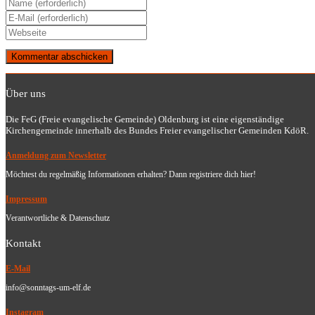
Gib
deinen
Gib
Namen
deine
Gib
oder
E-
deine
Benutzernamen
Mail-
Website-
zum
Adresse
URL
Kommentieren
zum
ein
ein
Kommentieren
Über uns
(optional)
ein
Die FeG (Freie evangelische Gemeinde) Oldenburg ist eine eigenständige
Kirchengemeinde innerhalb des Bundes Freier evangelischer Gemeinden KdöR.
Anmeldung zum Newsletter
Möchtest du regelmäßig Informationen erhalten? Dann registriere dich hier!
Impressum
Verantwortliche & Datenschutz
Kontakt
E-Mail
info@sonntags-um-elf.de
Instagram