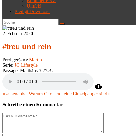
Bund der FeGs
Umfeld
Predigt Download
2. Februar 2020
#treu und rein
Prediger(-in):
Martin
Serie:
JC Lifestyle
Passage:
Matthäus 5,27-32
« #spendabel
Warum Christen keine Einzelgänger sind »
Schreibe einen Kommentar
Kommentieren