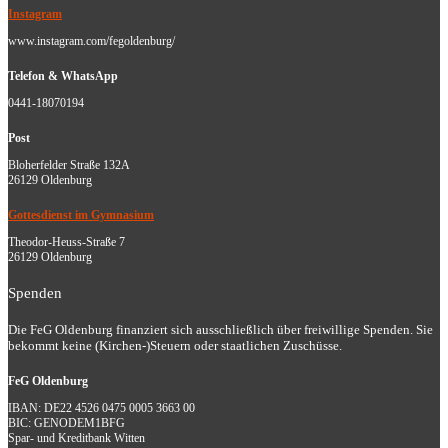
Instagram
www.instagram.com/fegoldenburg/
Telefon & WhatsApp
0441-18070194
Post
Bloherfelder Straße 132A
26129 Oldenburg
Gottesdienst im Gymnasium
Theodor-Heuss-Straße 7
26129 Oldenburg
Spenden
Die FeG Oldenburg finanziert sich ausschließlich über freiwillige Spenden. Sie
bekommt keine (Kirchen-)Steuern oder staatlichen Zuschüsse.
FeG Oldenburg
IBAN: DE22 4526 0475 0005 3663 00
BIC: GENODEM1BFG
Spar- und Kreditbank Witten