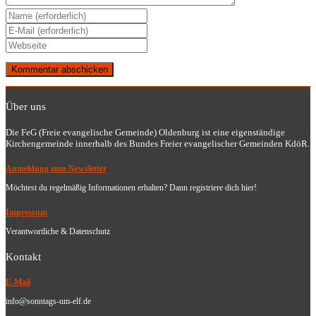
Gib
deinen
Gib
Namen
deine
Gib
oder
E-
deine
Benutzernamen
Mail-
Website-
zum
Adresse
URL
Kommentieren
zum
ein
ein
Kommentieren
Über uns
(optional)
ein
Die FeG (Freie evangelische Gemeinde) Oldenburg ist eine eigenständige
Kirchengemeinde innerhalb des Bundes Freier evangelischer Gemeinden KdöR.
Anmeldung zum Newsletter
Möchtest du regelmäßig Informationen erhalten? Dann registriere dich hier!
Impressum
Verantwortliche & Datenschutz
Kontakt
E-Mail
info@sonntags-um-elf.de