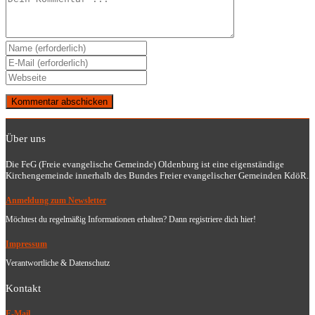
Gib
deinen
Gib
Namen
deine
Gib
oder
E-
deine
Benutzernamen
Mail-
Website-
zum
Adresse
URL
Kommentieren
zum
ein
ein
Kommentieren
Über uns
(optional)
ein
Die FeG (Freie evangelische Gemeinde) Oldenburg ist eine eigenständige
Kirchengemeinde innerhalb des Bundes Freier evangelischer Gemeinden KdöR.
Anmeldung zum Newsletter
Möchtest du regelmäßig Informationen erhalten? Dann registriere dich hier!
Impressum
Verantwortliche & Datenschutz
Kontakt
E-Mail