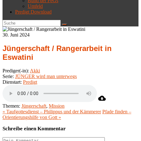
Bund der FeGs
Umfeld
Predigt Download
30. Juni 2024
Jüngerschaft / Rangerarbeit in
Eswatini
Prediger(-in):
Akki
Serie:
JÜNGER wird man unterwegs
Dienstart:
Predigt
Themen:
Jüngerschaft
,
Mission
« Taufgottesdienst – Philippus und der Kämmerer
Pfade finden –
Orientierungshilfe von Gott »
Schreibe einen Kommentar
Kommentieren