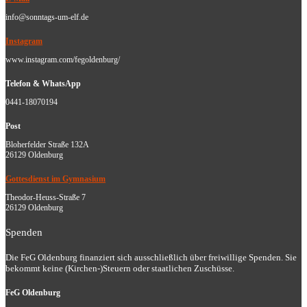
info@sonntags-um-elf.de
Instagram
www.instagram.com/fegoldenburg/
Telefon & WhatsApp
0441-18070194
Post
Bloherfelder Straße 132A
26129 Oldenburg
Gottesdienst im Gymnasium
Theodor-Heuss-Straße 7
26129 Oldenburg
Spenden
Die FeG Oldenburg finanziert sich ausschließlich über freiwillige Spenden. Sie
bekommt keine (Kirchen-)Steuern oder staatlichen Zuschüsse.
FeG Oldenburg