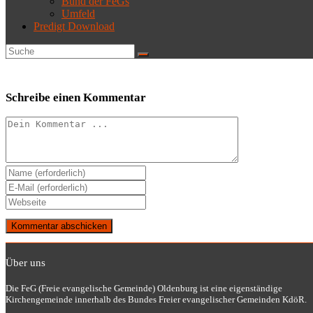
Bund der FeGs
Umfeld
Predigt Download
Schreibe einen Kommentar
Kommentieren
Gib
deinen
Gib
Namen
deine
Gib
oder
E-
deine
Benutzernamen
Mail-
Website-
zum
Adresse
URL
Kommentieren
zum
ein
ein
Kommentieren
Über uns
(optional)
ein
Die FeG (Freie evangelische Gemeinde) Oldenburg ist eine eigenständige
Kirchengemeinde innerhalb des Bundes Freier evangelischer Gemeinden KdöR.