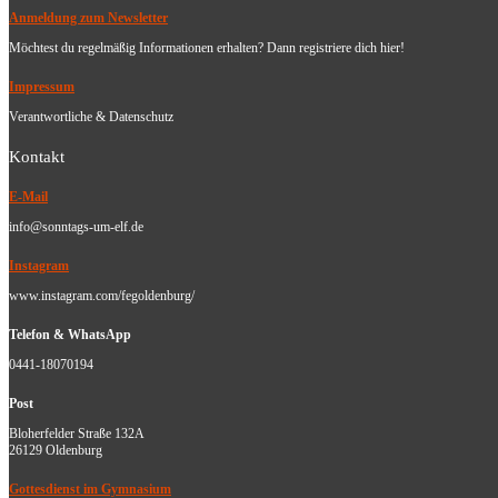
Anmeldung zum Newsletter
Möchtest du regelmäßig Informationen erhalten? Dann registriere dich hier!
Impressum
Verantwortliche & Datenschutz
Kontakt
E-Mail
info@sonntags-um-elf.de
Instagram
www.instagram.com/fegoldenburg/
Telefon & WhatsApp
0441-18070194
Post
Bloherfelder Straße 132A
26129 Oldenburg
Gottesdienst im Gymnasium