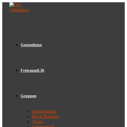
Zum
Inhalt
springen
Gottesdienst
Freiraum8.36
Gruppen
Kleingruppen
Royal Rangers
Teens
Gebetsmüsli