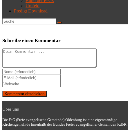
Bund der FeGs
Umfeld
Predigt Download
Schreibe einen Kommentar
Kommentieren
Gib
deinen
Gib
Namen
deine
Gib
oder
E-
deine
Benutzernamen
Mail-
Website-
zum
Adresse
URL
Kommentieren
zum
ein
ein
Kommentieren
Über uns
(optional)
ein
Die FeG (Freie evangelische Gemeinde) Oldenburg ist eine eigenständige
Kirchengemeinde innerhalb des Bundes Freier evangelischer Gemeinden KdöR.