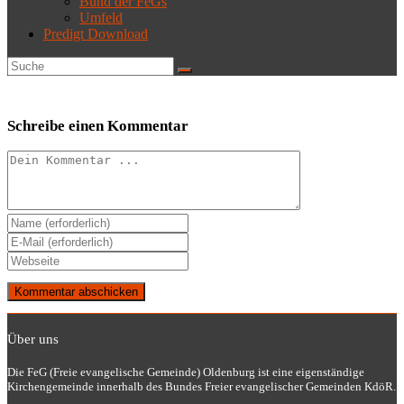
Bund der FeGs
Umfeld
Predigt Download
Schreibe einen Kommentar
Kommentieren
Gib
deinen
Gib
Namen
deine
Gib
oder
E-
deine
Benutzernamen
Mail-
Website-
zum
Adresse
URL
Kommentieren
zum
ein
ein
Kommentieren
Über uns
(optional)
ein
Die FeG (Freie evangelische Gemeinde) Oldenburg ist eine eigenständige
Kirchengemeinde innerhalb des Bundes Freier evangelischer Gemeinden KdöR.