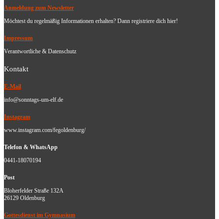
Anmeldung zum Newsletter
Möchtest du regelmäßig Informationen erhalten? Dann registriere dich hier!
Impressum
Verantwortliche & Datenschutz
Kontakt
E-Mail
info@sonntags-um-elf.de
Instagram
www.instagram.com/fegoldenburg/
Telefon & WhatsApp
0441-18070194
Post
Bloherfelder Straße 132A
26129 Oldenburg
Gottesdienst im Gymnasium