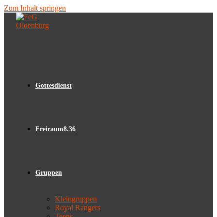
Zum Inhalt springen
Gottesdienst
Freiraum8.36
Gruppen
Kleingruppen
Royal Rangers
Teens