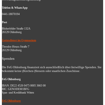
Telefon & WhatsApp
0441-18070194
Post
Bloherfelder Straße 132A
26129 Oldenburg
Gottesdienst im Gymnasium
Theodor-Heuss-Straße 7
26129 Oldenburg
Spenden
Die FeG Oldenburg finanziert sich ausschließlich über freiwillige Spenden. Sie
bekommt keine (Kirchen-)Steuern oder staatlichen Zuschüsse.
FeG Oldenburg
IBAN: DE22 4526 0475 0005 3663 00
BIC: GENODEM1BFG
Spar- und Kreditbank Witten
FeG Oldenburg